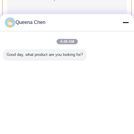
Queena Chen
4:48 AM
Murata STEUN van Draaikolk de Spinnende Vervangstukken 86C-
Good day, what product are you looking for?
Murata HEFBOOM van Draaikolk de Spinnende Vervangstukken 8
Murata Vortex Spinning Spare Parts 86C-540-004 LEVER voor 
Murata TOESTEL van Draaikolk het Spinnende Vervangstukken 8
Voor MVS 861 870EX
Veranderingstaal
Murata Vortex Spinning Spare Parts 86C-540-007 Bracket voor
Dutch
Murata Vortex Spinning Spare Parts 86C-550-011 LEVER voor 
Murata SNIJDER ASSY van Draaikolk de Spinnende Vervangstukk
Murata HEFBOOM van Draaikolk de Spinnende Vervangstukken 8
Thuis
|
Ongeveer ons
|
Sitemap
|
Privacybeleid
Murata Vortex Spinning Spare Parts 86C-700-007 BUSH voor M
Desktopmening