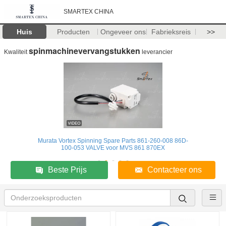
SMARTEX CHINA
Huis
Producten
Ongeveer ons
Fabrieksreis
>>
spinmachinevervangstukken
Kwaliteit
leverancier
Murata Vortex Spinning Spare Parts 861-260-008 86D-
100-053 VALVE voor MVS 861 870EX
Beste Prijs
Contacteer ons