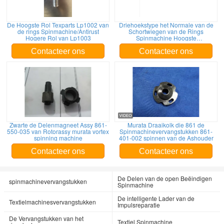
De Hoogste Rol Texparts Lp1002 van
Driehoekstype het Normale van de
de rings Spinmachine/Antirust
Schortwiegen van de Rings
Hogere Rol van Lp1003
Spinmachine Hoogste
Verbindingsstuk van de de Drukbar
Contacteer ons
Contacteer ons
Zwarte de Delenmagneet Assy 861-
Murata Draaikolk die 861 de
550-035 van Rotorassy murata vortex
Spinmachinevervangstukken 861-
spinning machine
401-002 spinnen van de Ashouder
Contacteer ons
Contacteer ons
De Delen van de open Beëindigen
spinmachinevervangstukken
Spinmachine
De intelligente Lader van de
Textielmachinesvervangstukken
Impulsreparatie
De Vervangstukken van het
Textiel Spinmachine