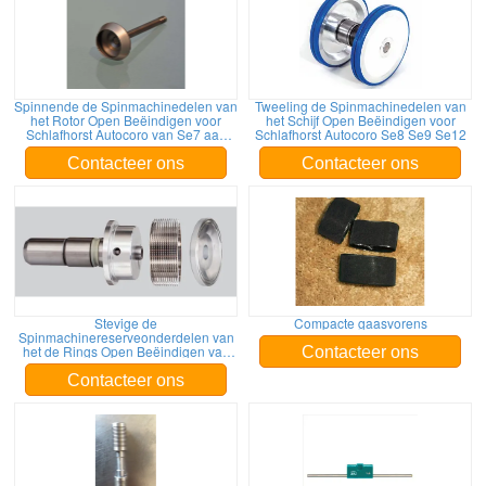
Spinnende de Spinmachinedelen van
Tweeling de Spinmachinedelen van
het Rotor Open Beëindigen voor
het Schijf Open Beëindigen voor
Schlafhorst Autocoro van Se7 aan
Schlafhorst Autocoro Se8 Se9 Se12
Se12
Contacteer ons
Contacteer ons
Stevige de
Compacte gaasvorens
Spinmachinereserveonderdelen van
het de Rings Open Beëindigen van
Contacteer ons
Schlafhorstautocoro
SE9/SE10/SE11/SE12/SE7/SE8
Contacteer ons